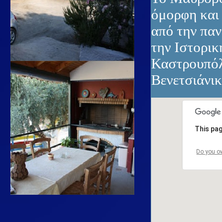
όμορφη και 
από την παν
την Ιστορικ
Καστρουπόλ
Βενετσιάνικ
This pag
This pag
Do you ow
Do you ow