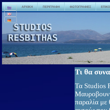
ΑΡΧΙΚΗ
ΠΕΡΙΓΡΑΦΗ
ΦΩΤΟΓΡΑΦΙΕΣ
ΕΠΙΚΟ
Τι θα συν
Τα Studios 
Μαυροβουνί
παραλία με 