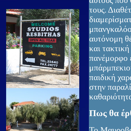
αυτούς που 
τους. Διαθέ
διαμερίσματ
μπανγκαλόου
αυτόνομη θ
και τακτική
πανέμορφο ε
μπάρμπεκιου
παιδική χαρ
στην παραλί
καθαριότητα
Πως θα έρ
Το Μαυροβού