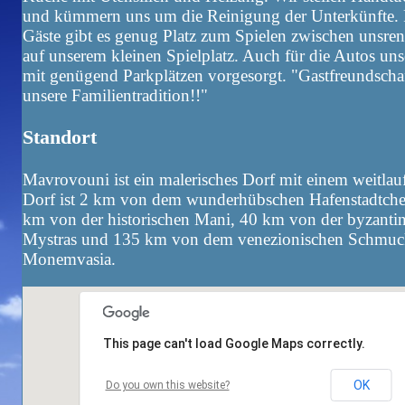
und kümmern uns um die Reinigung der Unterkünfte. 
Gäste gibt es genug Platz zum Spielen zwischen unsr
auf unserem kleinen Spielplatz. Auch für die Autos uns
mit genügend Parkplätzen vorgesorgt. "Gastfreundschaf
unsere Familientradition!!"
Standort
Mavrovouni ist ein malerisches Dorf mit einem weitlau
Dorf ist 2 km von dem wunderhübschen Hafenstadtchen
km von der historischen Mani, 40 km von der byzanti
Mystras und 135 km von dem venezionischen Schmuck
Monemvasia.
This page can't load Google Maps correctly.
This page can't load Google Maps correctly.
OK
OK
Do you own this website?
Do you own this website?