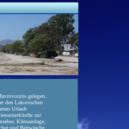
Mavrovounis gelegen.
ber den Lakonischen
lsamen Urlaub
rienunterkünfte zur
nseher, Klimaanlage,
ücher und Bettwäsche