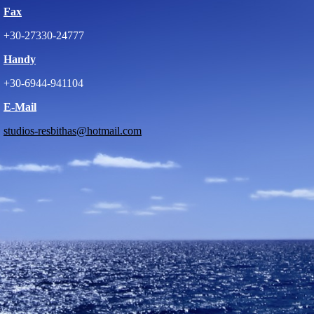
Fax
+30-27330-24777
Handy
+30-6944-941104
E-Mail
studios-resbithas@hotmail.com