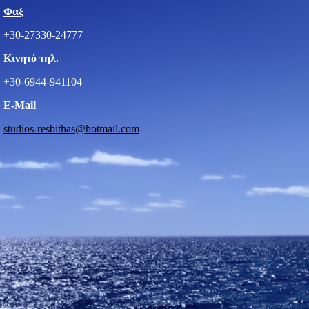
Φαξ
+30-27330-24777
Κινητό τηλ.
+30-6944-941104
E-Mail
studios-resbithas@hotmail.com